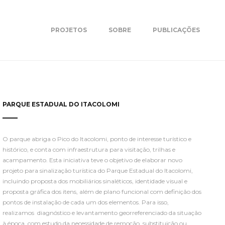
PROJETOS
SOBRE
PUBLICAÇÕES
PARQUE ESTADUAL DO ITACOLOMI
O parque abriga o Pico do Itacolomi, ponto de interesse turístico e
histórico, e conta com infraestrutura para visitação, trilhas e
acampamento. Esta iniciativa teve o objetivo de elaborar novo
projeto para sinalização turística do Parque Estadual do Itacolomi,
incluindo proposta dos mobiliários sinaléticos, identidade visual e
proposta gráfica dos itens, além de plano funcional com definição dos
pontos de instalação de cada um dos elementos. Para isso,
realizamos diagnóstico e levantamento georreferenciado da situação
à época, com estudo da necessidade de remoção, substituição ou